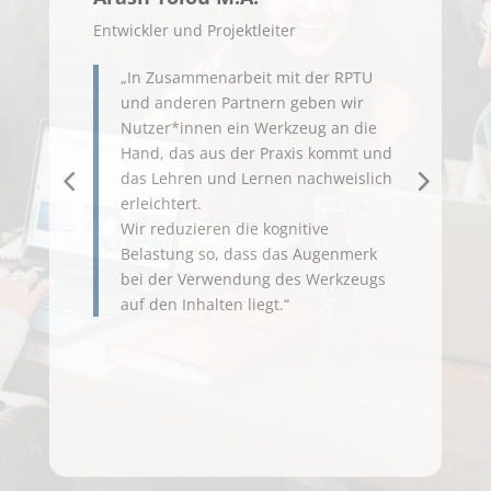
Entwickler und Projektleiter
Profes
„In Zusammenarbeit mit der RPTU
Da
und anderen Partnern geben wir
Um
Nutzer*innen ein Werkzeug an die
Pra
Hand, das aus der Praxis kommt und
Ide
das Lehren und Lernen nachweislich
no
erleichtert.
ko
Wir reduzieren die kognitive
de
Belastung so, dass das Augenmerk
un
bei der Verwendung des Werkzeugs
üb
auf den Inhalten liegt.“
nu