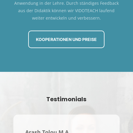
Anwendung in der Lehre. Durch ständiges Feedback
aus der Didaktik können wir VIDOTEACH laufend
weiter entwickeln und verbessern.
KOOPERATIONEN UND PREISE
Testimonials
Arash Tolou M.A.
Prof